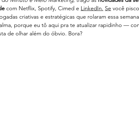
 do 
Minuto e Meio Marketing
, trago as 
novidades da s
de
 com Netflix, Spotify, Cimed e 
LinkedIn.
Se
 você pisco
gadas criativas e estratégicas que rolaram essa semana
lma, porque eu tô aqui pra te atualizar rapidinho — co
a de olhar além do óbvio. Bora?