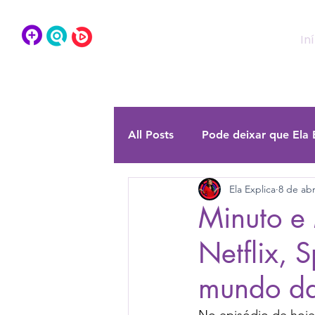
In
Ela Explica Marketing
All Posts
Pode deixar que Ela 
Ela Explica
8 de abr
Explica Lab
Minuto e
Netflix, 
mundo da