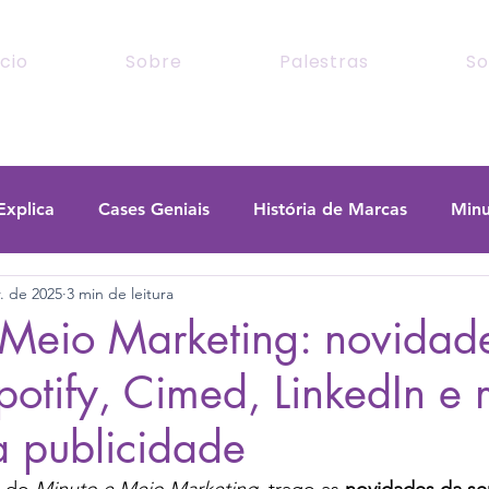
ício
Sobre
Palestras
So
Explica
Cases Geniais
História de Marcas
Minu
. de 2025
3 min de leitura
 Meio Marketing: novidad
Spotify, Cimed, LinkedIn e
 publicidade