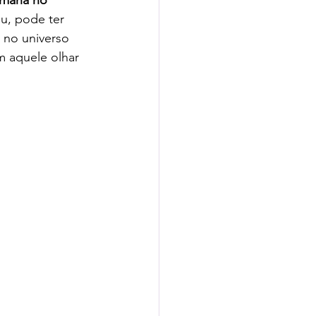
emana no 
u, pode ter 
 no universo 
m aquele olhar 