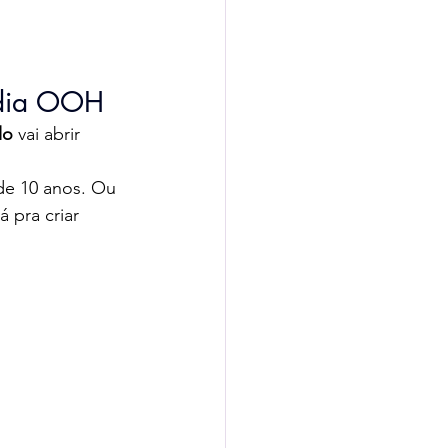
ídia OOH
lo
 vai abrir 
de 10 anos. Ou 
 pra criar 