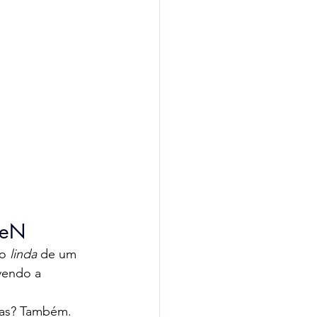
deN
o 
linda
 de um 
vendo a 
das? Também. 