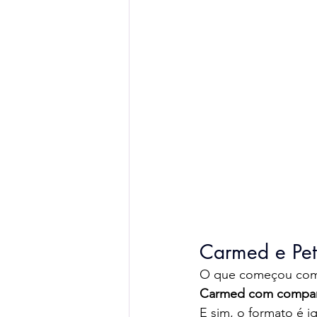
Carmed e Pet
O que começou como 
Carmed com compart
E sim, o formato é i