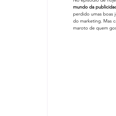
No episódio de hoje
mundo da publicida
perdido umas boas jo
do marketing. Mas ca
maroto de quem gost