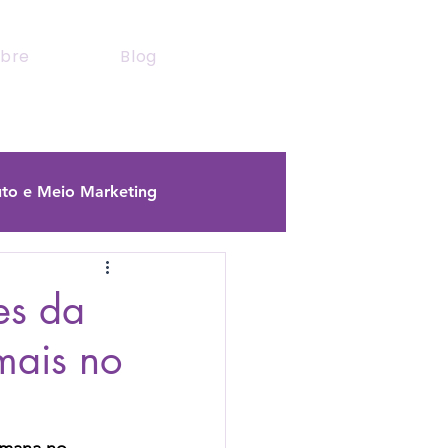
bre
Blog
to e Meio Marketing
es da
 mais no