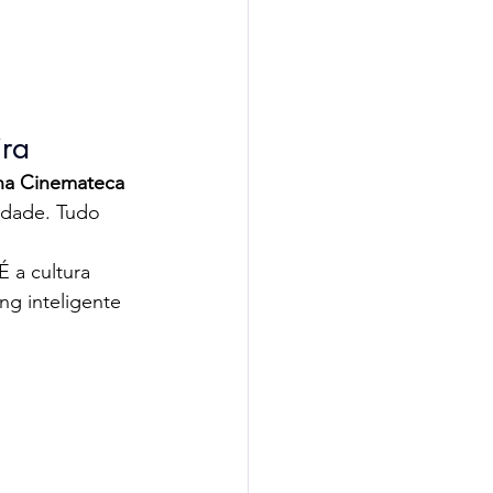
ira
 na Cinemateca 
lidade. Tudo 
 a cultura 
g inteligente 