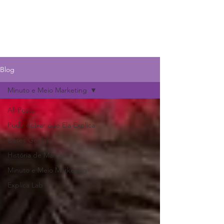
Ela Explica Marketing
Blog
Minuto e Meio Marketing
All Posts
Pode deixar que Ela Explica
Cases Geniais
História de Marcas
Minuto e Meio Marketing
Explica Lab