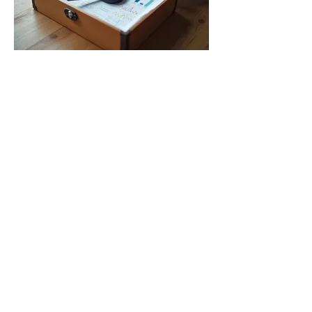
03.
Kit de Materiais
Receba um conjunto curado de
ferramentas e modelos práticos para
otimizar suas campanhas de
marketing. Ideal para quem busca
aplicar estratégias eficazes
imediatamente e inspirar-se em cases
de sucesso facilmente adaptáveis.
Mostrar mais