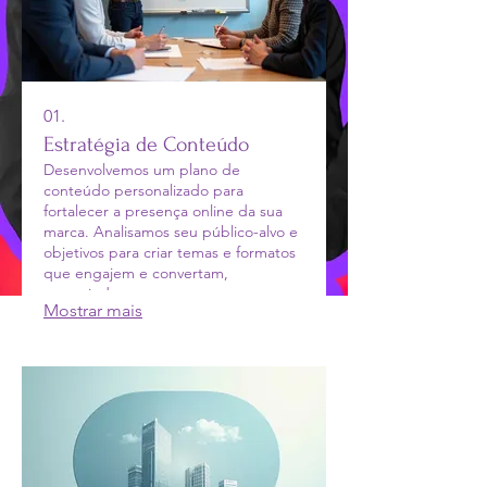
01.
Estratégia de Conteúdo
Desenvolvemos um plano de
conteúdo personalizado para
fortalecer a presença online da sua
marca. Analisamos seu público-alvo e
objetivos para criar temas e formatos
que engajem e convertam,
garantindo que sua mensagem
Mostrar mais
chegue de forma clara e impactante.